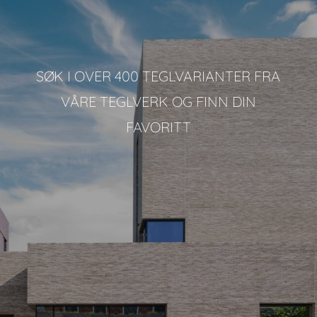
SØK I OVER 400 TEGLVARIANTER FRA
VÅRE TEGLVERK OG FINN DIN
FAVORITT