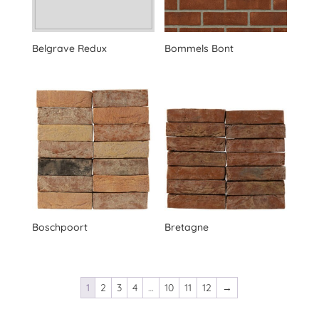
Belgrave Redux
Bommels Bont
Boschpoort
Bretagne
1
2
3
4
…
10
11
12
→