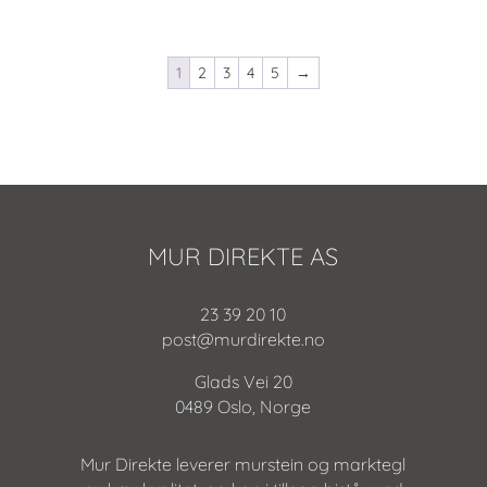
1
2
3
4
5
→
MUR DIREKTE AS
23 39 20 10
post@murdirekte.no
Glads Vei 20
0489 Oslo, Norge
Mur Direkte leverer murstein og marktegl