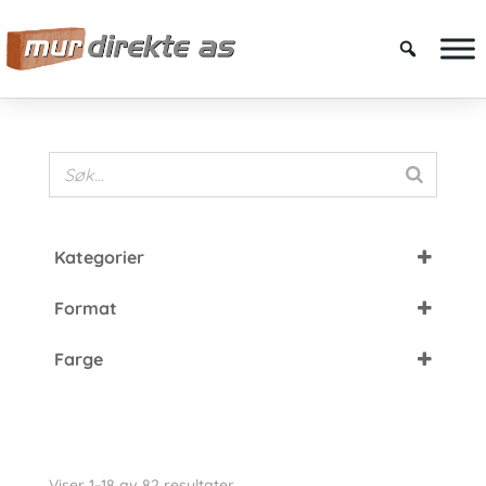
Kategorier
Fasadetegl
Format
Petersen Tegl
DNF
Cover Brick
Farge
FF
Kolumba
Brun
HF
Murstein
Grå
Grønn
Viser 1–18 av 82 resultater