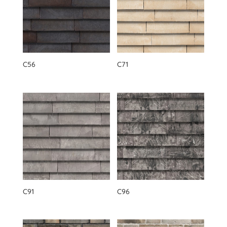
C56
C71
C91
C96