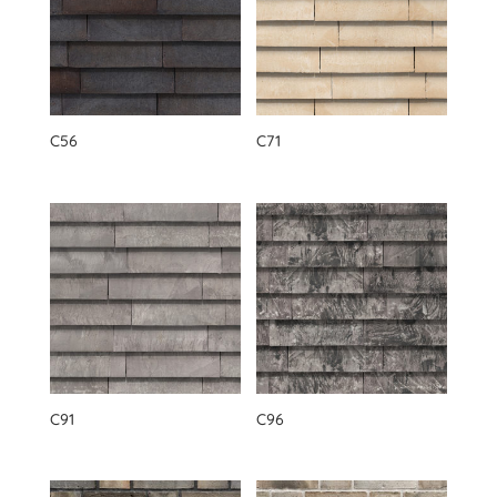
C56
C71
C91
C96