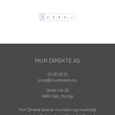
1
2
3
4
5
→
MUR DIREKTE AS
23 39 20 10
post@murdirekte.no
Glads Vei 20
0489 Oslo, Norge
Mur Direkte leverer murstein og marktegl