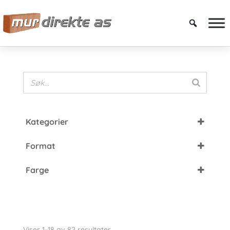
Kategorier
Fasadetegl
Format
Petersen Tegl
DNF
Cover Brick
Farge
FF
Kolumba
Brun
HF
Murstein
Grå
Grønn
Viser 1–18 av 82 resultater