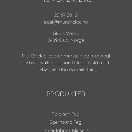
23 39 20 10
post@murdirekte.no
Glads Vei 20
0489 Oslo, Norge
Mur Direkte leverer murstein og marktegl
av høy kvalitet, og kan i tillegg bistå med
tilbehør, verktøy og veiledning.
PRODUKTER
Petersen Tegl
Egernsund Tegl
Steenfabriek Klinkers