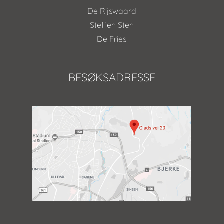
De Rijswaard
Steffen Sten
De Fries
BESØKSADRESSE