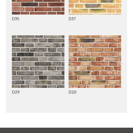
D35
D37
D29
D20