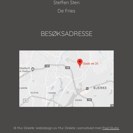
Steffen Sten
De Fries
BESØKSADRESSE
© Mur Direkte. Webdesign av Mur Direkte i samarbeid med
Pixel Studio