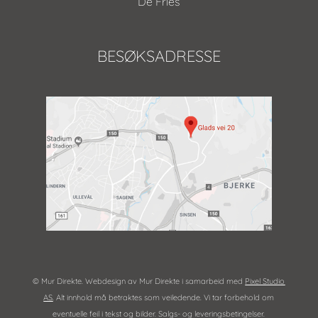
De Fries
BESØKSADRESSE
© Mur Direkte. Webdesign av Mur Direkte i samarbeid med
Pixel Studio
AS
. Alt innhold må betraktes som veiledende. Vi tar forbehold om
eventuelle feil i tekst og bilder. Salgs- og leveringsbetingelser.