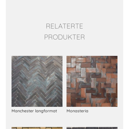
RELATERTE
PRODUKTER
Relaterte produkter
Manchester langformat
Monasteria