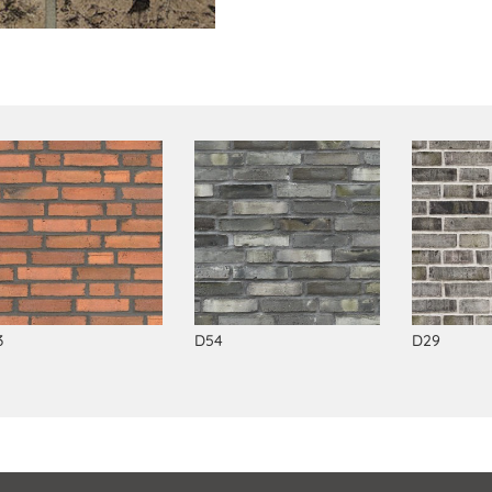
3
D54
D29