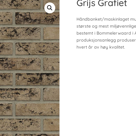
Grijs Grafiet
Håndbanket/maskinlaget murs
største og mest miljøvennlig
bestemt i Bommelerwaard i 
produksjonsanlegg produsere
hvert år av høy kvalitet.