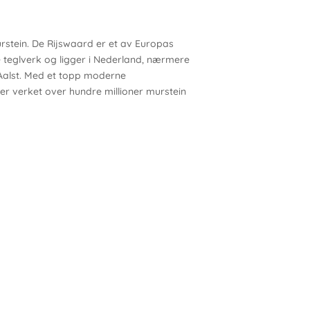
tein. De Rijswaard er et av Europas
e teglverk og ligger i Nederland, nærmere
Aalst. Med et topp moderne
r verket over hundre millioner murstein