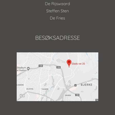
De Rijswaard
Steffen Sten
De Fries
BESØKSADRESSE