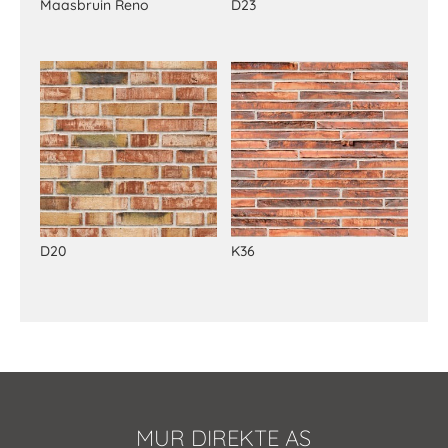
Maasbruin Reno
D23
D20
K36
MUR DIREKTE AS