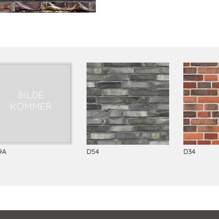
9A
D54
D34