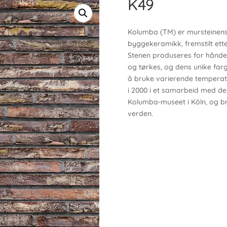
K49
Kolumba (TM) er mursteinens 
byggekeramikk, fremstilt ette
Stenen produseres for hånde
og tørkes, og dens unike farg
å bruke varierende temperatu
i 2000 i et samarbeid med den
Kolumba-museet i Köln, og br
verden.