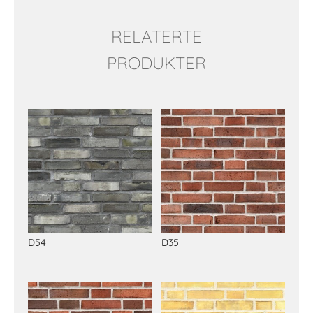
RELATERTE
PRODUKTER
Relaterte produkter
D54
D35