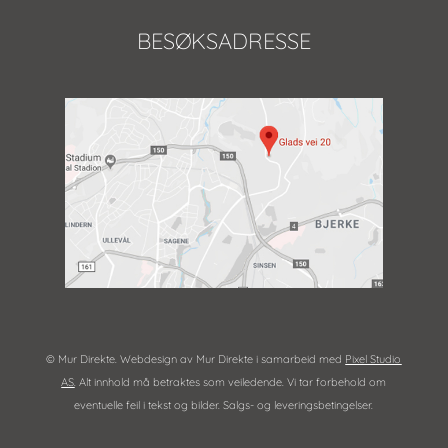
BESØKSADRESSE
© Mur Direkte. Webdesign av Mur Direkte i samarbeid med
Pixel Studio
AS
. Alt innhold må betraktes som veiledende. Vi tar forbehold om
eventuelle feil i tekst og bilder. Salgs- og leveringsbetingelser.