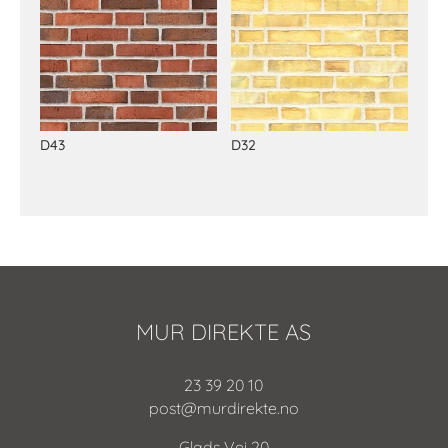
D43
D32
MUR DIREKTE AS
23 39 20 10
post@murdirekte.no
Glads Vei 20