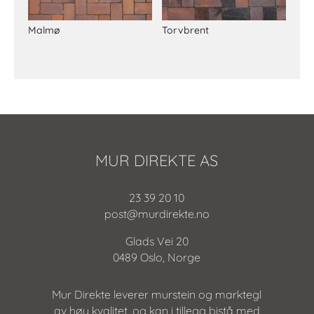
Malmø
Torvbrent
MUR DIREKTE AS
23 39 20 10
post@murdirekte.no
Glads Vei 20
0489 Oslo, Norge
Mur Direkte leverer murstein og marktegl
av høy kvalitet, og kan i tillegg bistå med