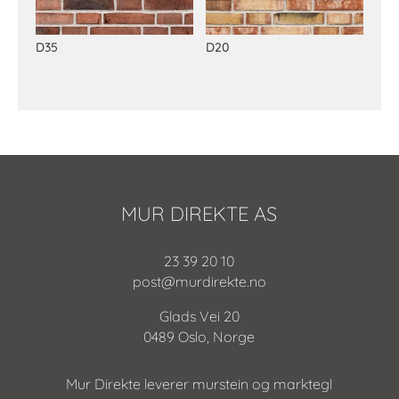
D35
D20
MUR DIREKTE AS
23 39 20 10
post@murdirekte.no
Glads Vei 20
0489 Oslo, Norge
Mur Direkte leverer murstein og marktegl