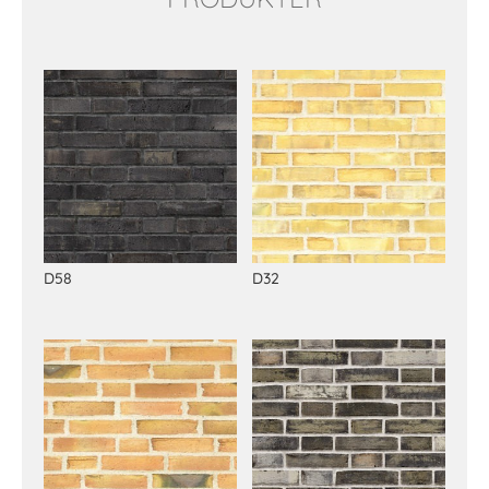
Relaterte produkter
D58
D32