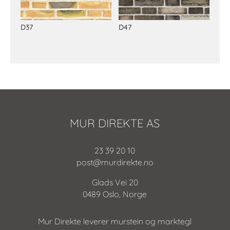
D37
D47
MUR DIREKTE AS
23 39 20 10
post@murdirekte.no
Glads Vei 20
0489 Oslo, Norge
Mur Direkte leverer murstein og marktegl