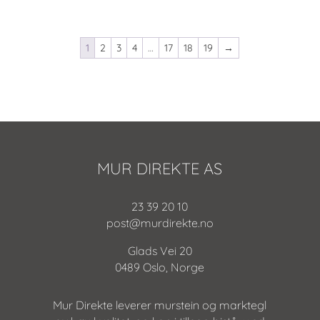
1
2
3
4
…
17
18
19
→
MUR DIREKTE AS
23 39 20 10
post@murdirekte.no
Glads Vei 20
0489 Oslo, Norge
Mur Direkte leverer murstein og marktegl