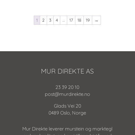
1
2
3
4
…
17
18
19
→
MUR DIREKTE AS
23 39 20 10
post@murdirekte.no
Glads Vei 20
0489 Oslo, Norge
Mur Direkte leverer murstein og marktegl