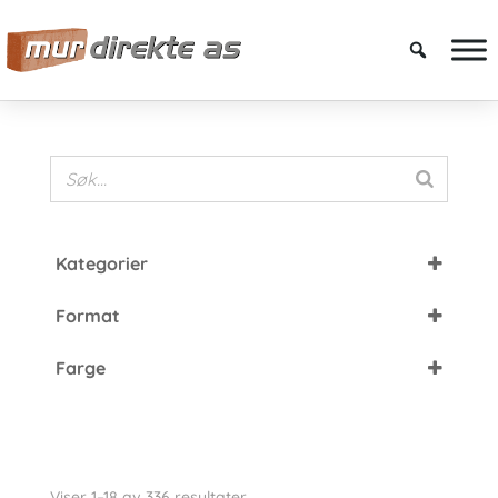
Kategorier
Fasadetegl
Format
De Fries
DNF
De Rijswaard
Farge
EF
Nordic Skjermtegl
Brun
FF
Petersen Tegl
Grå
HF
Cover Brick
Grønn
Langformat
Kolumba
Viser 1–18 av 336 resultater