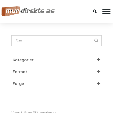
Kategorier
Fasadetegl
Format
De Fries
DNF
De Rijswaard
Farge
EF
Nordic Skjermtegl
Brun
FF
Petersen Tegl
Grå
HF
Cover Brick
Grønn
Langformat
Kolumba
Viser 1–18 av 336 resultater