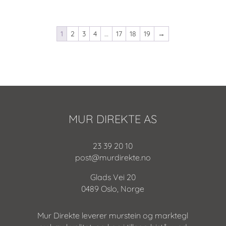
1
2
3
4
…
17
18
19
→
MUR DIREKTE AS
23 39 20 10
post@murdirekte.no
Glads Vei 20
0489 Oslo, Norge
Mur Direkte leverer murstein og marktegl