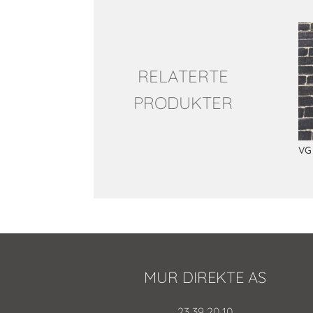
Relaterte produkter
RELATERTE
PRODUKTER
VG
MUR DIREKTE AS
23 39 20 10