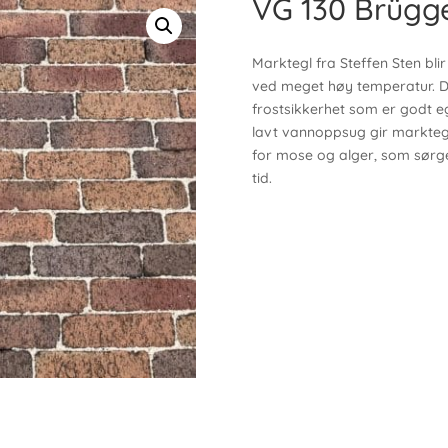
VG 130 Brügg
Marktegl fra Steffen Sten blir
ved meget høy temperatur. Det
frostsikkerhet som er godt eg
lavt vannoppsug gir marktegl
for mose og alger, som sørge
tid.