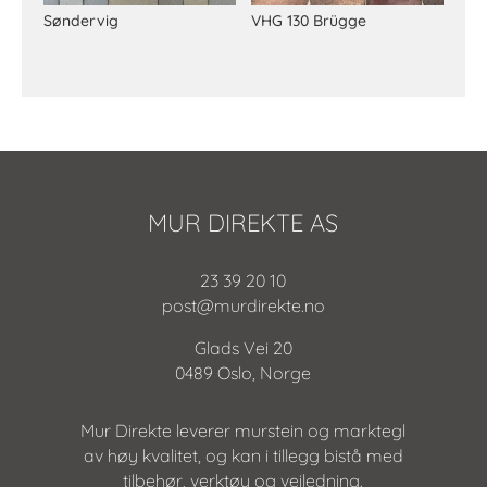
Søndervig
VHG 130 Brügge
MUR DIREKTE AS
23 39 20 10
post@murdirekte.no
Glads Vei 20
0489 Oslo, Norge
Mur Direkte leverer murstein og marktegl
av høy kvalitet, og kan i tillegg bistå med
tilbehør, verktøy og veiledning.