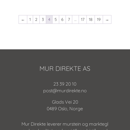
←
1
2
3
4
5
6
7
…
17
18
19
→
MUR DIREKTE AS
23 39 20 10
post@murdirekte.no
Glads Vei 20
0489 Oslo, Norge
Mur Direkte leverer murstein og marktegl