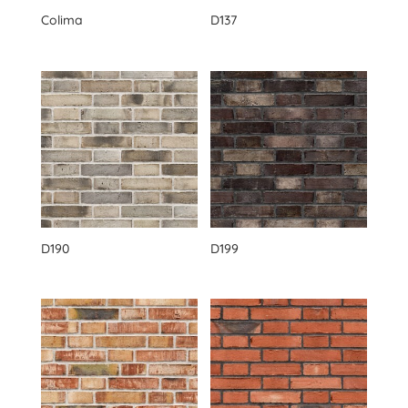
Colima
D137
Ukategorisert
D190
D199