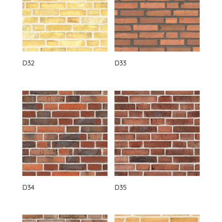
D32
D33
D34
D35