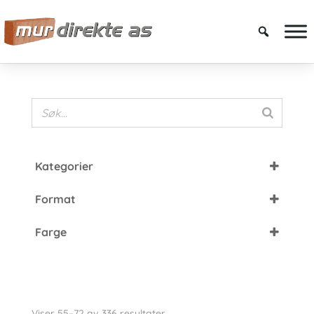
Kategorier
Fasadetegl
Format
De Fries
DNF
De Rijswaard
Farge
EF
Nordic Skjermtegl
Brun
FF
Petersen Tegl
Grå
HF
Cover Brick
Grønn
Langformat
Kolumba
Viser 55–72 av 336 resultater