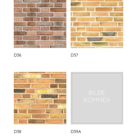
D36
D37
D38
D39A