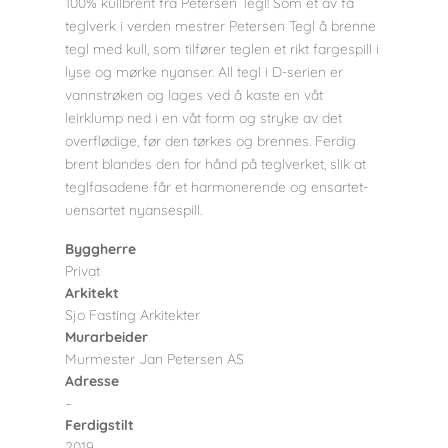
100% kullbrent fra Petersen Tegl! Som et av få
teglverk i verden mestrer Petersen Tegl å brenne
tegl med kull, som tilfører teglen et rikt fargespill i
lyse og mørke nyanser. All tegl i D-serien er
vannstrøken og lages ved å kaste en våt
leirklump ned i en våt form og stryke av det
overflødige, før den tørkes og brennes. Ferdig
brent blandes den for hånd på teglverket, slik at
teglfasadene får et harmonerende og ensartet-
uensartet nyansespill.
Byggherre
Privat
Arkitekt
Sjo Fasting Arkitekter
Murarbeider
Murmester Jan Petersen AS
Adresse
–
Ferdigstilt
2019