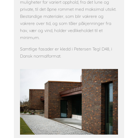
muligheter for variert opphold, fra det lune og
private, til det åpne rommet med maksimal utsikt.
Bestandige materialer, som blir vakrere og
vakrere over tid, og som tåler påkjenninger fra
hav, vær og vind, holder vedlikeholdet til et
minimum.
Samtlige fasader er kledd i Petersen Tegl D48, i
Dansk normalformat.