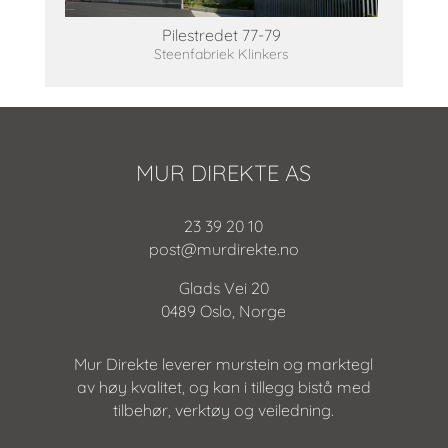
Pilestredet 77-79
Steenfabriek Klinkers
MUR DIREKTE AS
23 39 20 10
post@murdirekte.no
Glads Vei 20
0489 Oslo, Norge
Mur Direkte leverer murstein og marktegl
av høy kvalitet, og kan i tillegg bistå med
tilbehør, verktøy og veiledning.