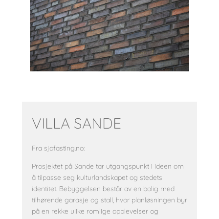
VILLA SANDE
Fra sjofasting.no:
Prosjektet på Sande tar utgangspunkt i ideen om
å tilpasse seg kulturlandskapet og stedets
identitet. Bebyggelsen består av en bolig med
tilhørende garasje og stall, hvor planløsningen byr
på en rekke ulike romlige opplevelser og