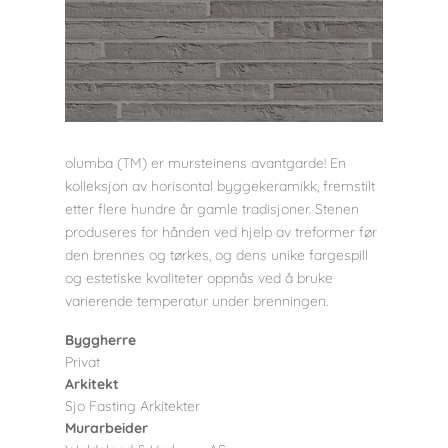
olumba (TM) er mursteinens avantgarde! En
kolleksjon av horisontal byggekeramikk, fremstilt
etter flere hundre år gamle tradisjoner. Stenen
produseres for hånden ved hjelp av treformer før
den brennes og tørkes, og dens unike fargespill
og estetiske kvaliteter oppnås ved å bruke
varierende temperatur under brenningen.
Byggherre
Privat
Arkitekt
Sjo Fasting Arkitekter
Murarbeider