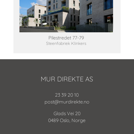
Pilestredet 77-79
Steenfabriek Klinkers
MUR DIREKTE AS
23 39 20 10
post@murdirekte.no
Glads Vei 20
0489 Oslo, Norge